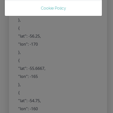
"lat": -56.4167,
Cookie Policy
"lon": -175
},
{
"lat": -56.25,
"lon": -170
},
{
"lat": -55.6667,
"lon": -165
},
{
"lat": -54.75,
"lon": -160