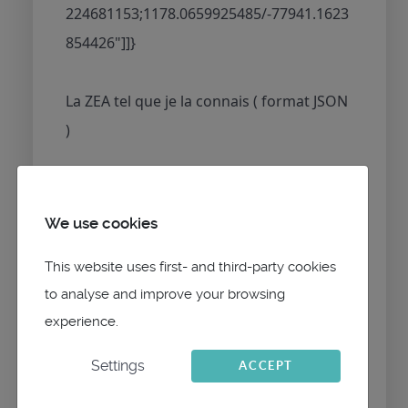
224681153;1178.0659925485/-77941.1623
854426"]]}
La ZEA tel que je la connais ( format JSON
)
{ "ice_limits": {
"north": [],
We use cookies
"south": [
This website uses first- and third-party cookies
{
to analyse and improve your browsing
"lat": -56,
experience.
"lon": -180
},
Settings
ACCEPT
{