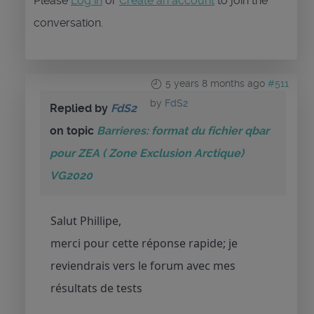
Please
Log in
or
Create an account
to join the
conversation.
5 years 8 months ago
#511
by
FdS2
Replied by
FdS2
on topic
Barrieres: format du fichier qbar
pour ZEA ( Zone Exclusion Arctique)
VG2020
Salut Phillipe,
merci pour cette réponse rapide; je
reviendrais vers le forum avec mes
résultats de tests