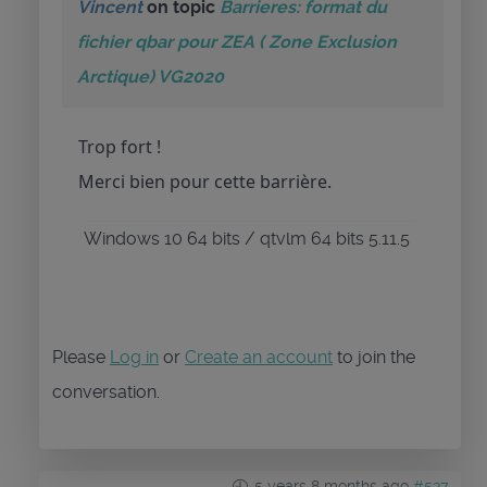
Vincent
on topic
Barrieres: format du
fichier qbar pour ZEA ( Zone Exclusion
Arctique) VG2020
Trop fort !
Merci bien pour cette barrière.
Windows 10 64 bits / qtvlm 64 bits 5.11.5
Please
Log in
or
Create an account
to join the
conversation.
5 years 8 months ago
#537