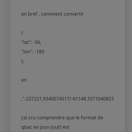
en bref , comment convertir
{
"lat": -56,
"lon": -180
},
en
,"-237221.9340074517/-61148.3371040823
j'ai cru comprendre que le format de
qbar, en json (ouf) est