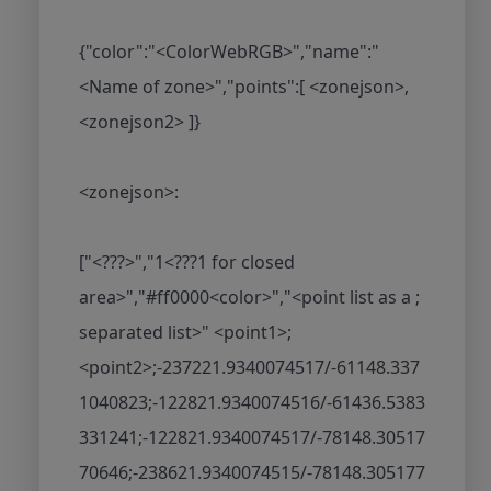
{"color":"<ColorWebRGB>","name":"
<Name of zone>","points":[ <zonejson>,
<zonejson2> ]}
<zonejson>:
["<???>","1<???1 for closed
area>","#ff0000<color>","<point list as a ;
separated list>" <point1>;
<point2>;-237221.9340074517/-61148.337
1040823;-122821.9340074516/-61436.5383
331241;-122821.9340074517/-78148.30517
70646;-238621.9340074515/-78148.305177