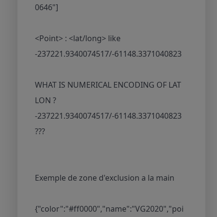
0646"]
<Point> : <lat/long> like
-237221.9340074517/-61148.3371040823
WHAT IS NUMERICAL ENCODING OF LAT
LON ?
-237221.9340074517/-61148.3371040823
???
Exemple de zone d'exclusion a la main
{"color":"#ff0000","name":"VG2020","poi