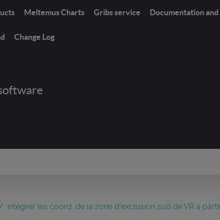
ucts
Meltemus Charts
Gribs service
Documentation and 
ad
Change Log
software
intégrer les coord. de la zone d'exclusion sud de VR à partir