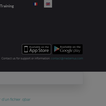
Select your language
Training
Contact us for support or information:
contact@meltemus.com
 d'un fichier .qbar