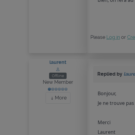
bien, on fera au 
Please
Log in
or
Cre
laurent
Replied by
laur
Offline
New Member
Bonjour,
More
Je ne trouve pas 
Merci
Laurent