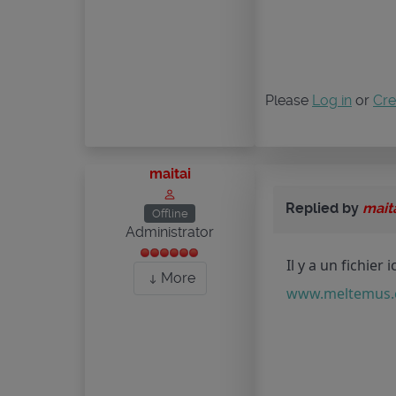
Please
Log in
or
Cre
maitai
Replied by
mait
Offline
Administrator
Il y a un fichier ic
More
www.meltemus.co