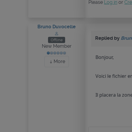
Please
Log in
or
Cre
Bruno Duvocelle
Replied by
Brun
Offline
New Member
Bonjour,
More
Voici le fichier e
Il placera la zo