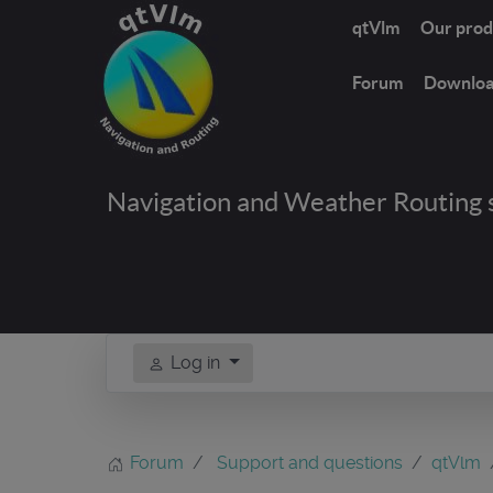
qtVlm
Our prod
Forum
Downlo
Navigation and Weather Routing 
Log in
Forum
Support and questions
qtVlm