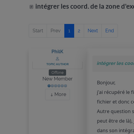
intégrer les coord. de la zone d'ex
Start
Prev
1
2
Next
End
PhilK
intégrer les coo
TOPIC AUTHOR
Offline
New Member
Bonjour,
j'ai récupéré le
More
fichier et donc c
Autre question s
peut être de là)
dans son intégral