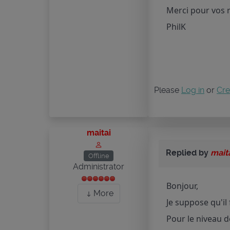
Merci pour vos 
PhilK
Please
Log in
or
Cre
maitai
Replied by
mait
Offline
Administrator
Bonjour,
More
Je suppose qu'il
Pour le niveau d