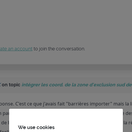
ate an account
to join the conversation.
K
on topic
intégrer les coord. de la zone d'exclusion sud de 
onse. C'est ce que j'avais fait "barrières importer" mais la li
 parallèle), il ne semble pas y avoir une prise en compte des
 de la distorsion entre la projection cartographique est la r
We use cookies