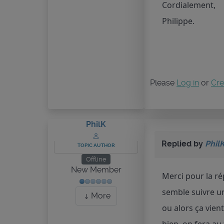
Cordialement,
Philippe.
Please
Log in
or
Cre
PhilK
Replied by
Phil
TOPIC AUTHOR
Offline
New Member
Merci pour la rép
semble suivre un
More
ou alors ça vient