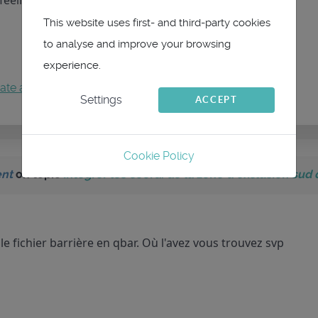
feeling ... ce n'est qu'un jeu. Merci enore.
This website uses first- and third-party cookies
to analyse and improve your browsing
experience.
ate an account
to join the conversation.
Settings
ACCEPT
Cookie Policy
ent
on topic
intégrer les coord. de la zone d'exclusion sud d
le fichier barrière en qbar. Où l'avez vous trouvez svp