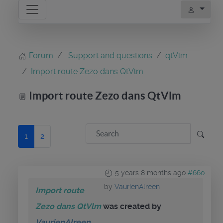
Forum
Support and questions
qtVlm
Import route Zezo dans QtVlm
Import route Zezo dans QtVlm
1
2
5 years 8 months ago
#660
by
VaurienAlreen
Import route
Zezo dans QtVlm
was created by
VaurienAlreen