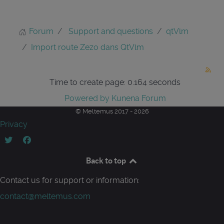
Forum
Support and questions
qtVlm
Import route Zezo dans QtVlm
Time to create page: 0.164 seconds
Powered by
Kunena Forum
© Meltemus 2017 - 2026
Privacy
Back to top
Contact us for support or information:
contact@meltemus.com