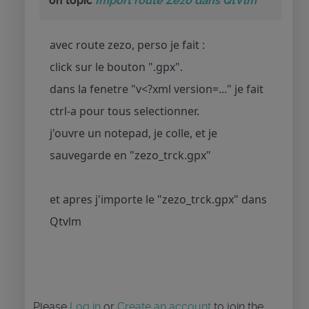
on topic
Import route Zezo dans QtVlm
avec route zezo, perso je fait :
click sur le bouton ".gpx".
dans la fenetre "v<?xml version=..." je fait
ctrl-a pour tous selectionner.
j'ouvre un notepad, je colle, et je
sauvegarde en "zezo_trck.gpx"
et apres j'importe le "zezo_trck.gpx" dans
Qtvlm
Please
Log in
or
Create an account
to join the