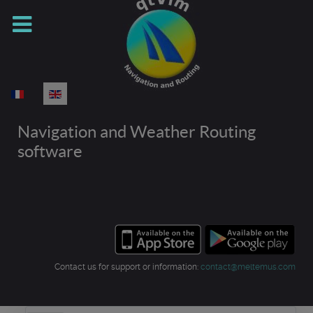
Select your language
Navigation and Weather Routing
software
Contact us for support or information:
contact@meltemus.com