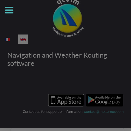
Select your language
Navigation and Weather Routing
software
Contact us for support or information:
contact@meltemus.com