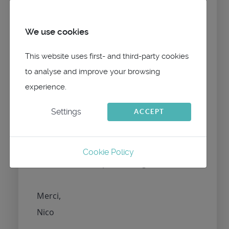
Bonjour,
We use cookies
QTVLM propose la fonctionnalité en
This website uses first- and third-party cookies
objet. Très judicieux mais pas évident du
to analyse and improve your browsing
tout à construire en partant de zéro...
experience.
Settings
ACCEPT
Qui aurait une base à partager ou une
ébauche ou du retour d'expérience ?
Cookie Policy
Idéalement c'est pour un Figaro 2.
Merci,
Nico