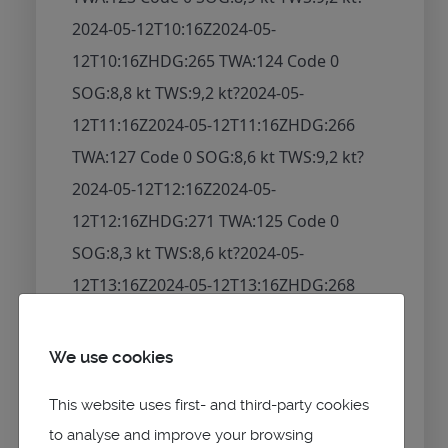
2024-05-12T10:16Z
2024-05-
12T10:16Z
HDG:265 TWA:124 Code 0
SOG:8,8 kt TWS:9,2 kt
?
2024-05-
12T11:16Z
2024-05-12T11:16Z
HDG:266
TWA:127 Code 0 SOG:8,6 kt TWS:9,2 kt
?
2024-05-12T12:16Z
2024-05-
12T12:16Z
HDG:271 TWA:125 Code 0
SOG:8,3 kt TWS:8,6 kt
?
2024-05-
12T13:16Z
2024-05-12T13:16Z
HDG:268
TWA:130 Code 0 SOG:7,4 kt TWS:7,8 kt
?
2024-05-12T14:16Z
2024-05-
We use cookies
12T14:16Z
HDG:272 TWA:127 Code 0
This website uses first- and third-party cookies
SOG:7,0 kt TWS:7,1 kt
?
2024-05-
to analyse and improve your browsing
12T15:16Z
2024-05-12T15:16Z
HDG:277