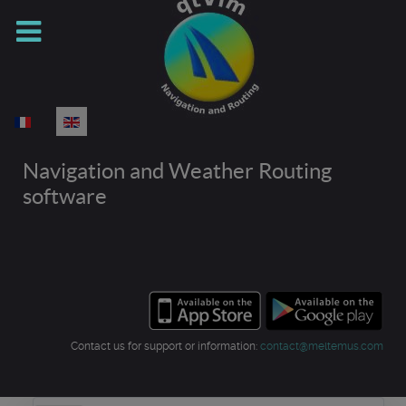
Select your language
Navigation and Weather Routing
software
Contact us for support or information:
contact@meltemus.com