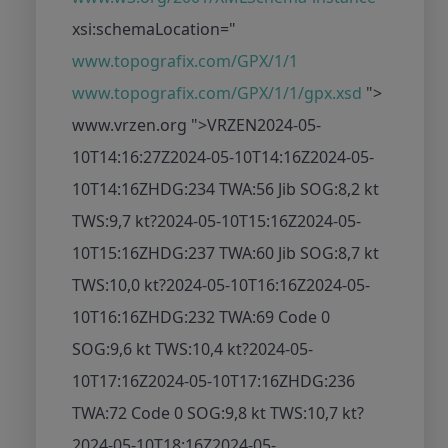
xsi:schemaLocation="
www.topografix.com/GPX/1/1
www.topografix.com/GPX/1/1/gpx.xsd
">
www.vrzen.org ">
VRZEN
2024-05-
10T14:16:27Z
2024-05-10T14:16Z
2024-05-
10T14:16Z
HDG:234 TWA:56 Jib SOG:8,2 kt
TWS:9,7 kt
?
2024-05-10T15:16Z
2024-05-
10T15:16Z
HDG:237 TWA:60 Jib SOG:8,7 kt
TWS:10,0 kt
?
2024-05-10T16:16Z
2024-05-
10T16:16Z
HDG:232 TWA:69 Code 0
SOG:9,6 kt TWS:10,4 kt
?
2024-05-
10T17:16Z
2024-05-10T17:16Z
HDG:236
TWA:72 Code 0 SOG:9,8 kt TWS:10,7 kt
?
2024-05-10T18:16Z
2024-05-