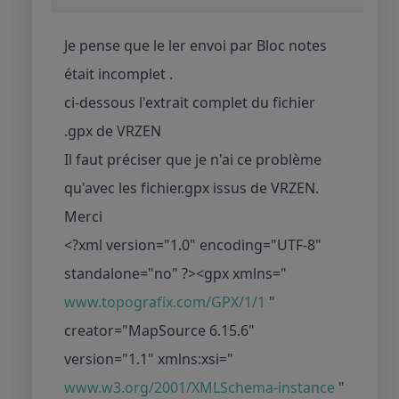
Je pense que le ler envoi par Bloc notes
était incomplet .
ci-dessous l'extrait complet du fichier
.gpx de VRZEN
Il faut préciser que je n'ai ce problème
qu'avec les fichier.gpx issus de VRZEN.
Merci
<?xml version="1.0" encoding="UTF-8"
standalone="no" ?><gpx xmlns="
www.topografix.com/GPX/1/1
"
creator="MapSource 6.15.6"
version="1.1" xmlns:xsi="
www.w3.org/2001/XMLSchema-instance
"