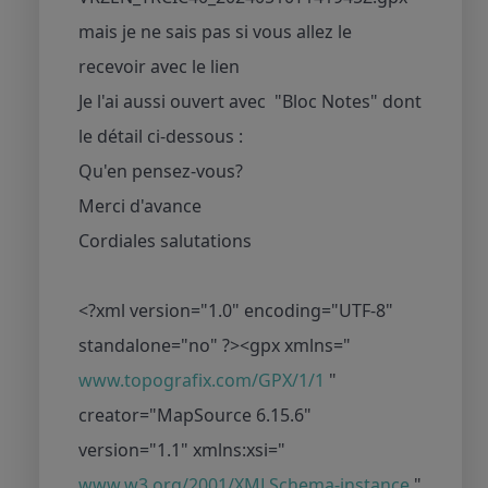
mais je ne sais pas si vous allez le
recevoir avec le lien
Je l'ai aussi ouvert avec "Bloc Notes" dont
le détail ci-dessous :
Qu'en pensez-vous?
Merci d'avance
Cordiales salutations
<?xml version="1.0" encoding="UTF-8"
standalone="no" ?><gpx xmlns="
www.topografix.com/GPX/1/1
"
creator="MapSource 6.15.6"
version="1.1" xmlns:xsi="
www.w3.org/2001/XMLSchema-instance
"