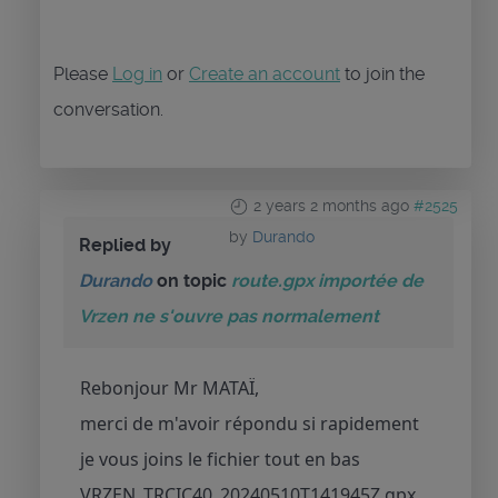
Please
Log in
or
Create an account
to join the
conversation.
2 years 2 months ago
#2525
by
Durando
Replied by
Durando
on topic
route.gpx importée de
Vrzen ne s'ouvre pas normalement
Rebonjour Mr MATAÏ,
merci de m'avoir répondu si rapidement
je vous joins le fichier tout en bas
VRZEN_TRCIC40_20240510T141945Z.gpx