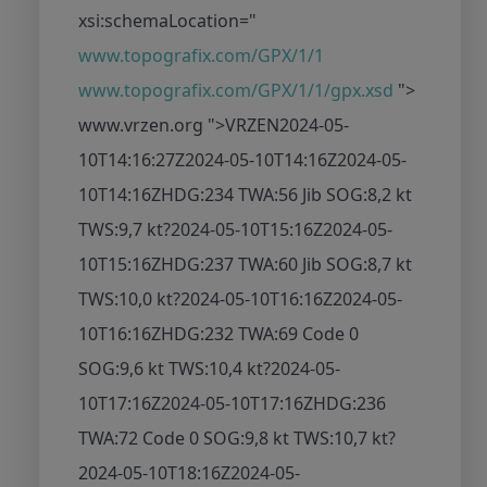
xsi:schemaLocation="
www.topografix.com/GPX/1/1
www.topografix.com/GPX/1/1/gpx.xsd
">
www.vrzen.org ">
VRZEN
2024-05-
10T14:16:27Z
2024-05-10T14:16Z
2024-05-
10T14:16Z
HDG:234 TWA:56 Jib SOG:8,2 kt
TWS:9,7 kt
?
2024-05-10T15:16Z
2024-05-
10T15:16Z
HDG:237 TWA:60 Jib SOG:8,7 kt
TWS:10,0 kt
?
2024-05-10T16:16Z
2024-05-
10T16:16Z
HDG:232 TWA:69 Code 0
SOG:9,6 kt TWS:10,4 kt
?
2024-05-
10T17:16Z
2024-05-10T17:16Z
HDG:236
TWA:72 Code 0 SOG:9,8 kt TWS:10,7 kt
?
2024-05-10T18:16Z
2024-05-