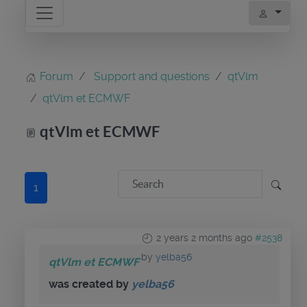
Forum
Support and questions
qtVlm
qtVlm et ECMWF
qtVlm et ECMWF
1
2 years 2 months ago
#2538
by
yelba56
qtVlm et ECMWF
was created by
yelba56