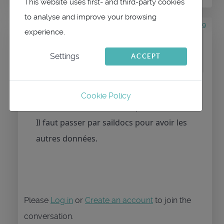
This website uses first- and third-party cookies
to analyse and improve your browsing
2 years 2 months ago
#2539
experience.
by
maitai
Replied by
maitai
Settings
ACCEPT
on topic
qtVlm et ECMWF
Via xygrib seulement un nombre de
Cookie Policy
données très limité est disponible.
Il faut passer par saildocs pour avoir les
autres données.
Please
Log in
or
Create an account
to join the
conversation.