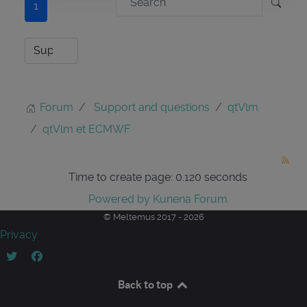
1
Forum
Support and questions
qtVlm
qtVlm et ECMWF
Time to create page: 0.120 seconds
Powered by
Kunena Forum
© Meltemus 2017 - 2026
Privacy
Back to top