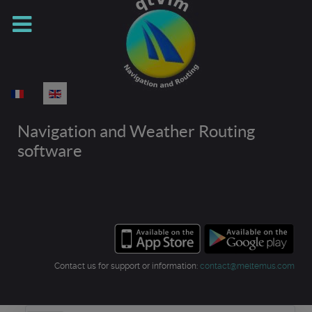
Select your language
Navigation and Weather Routing
software
Contact us for support or information:
contact@meltemus.com