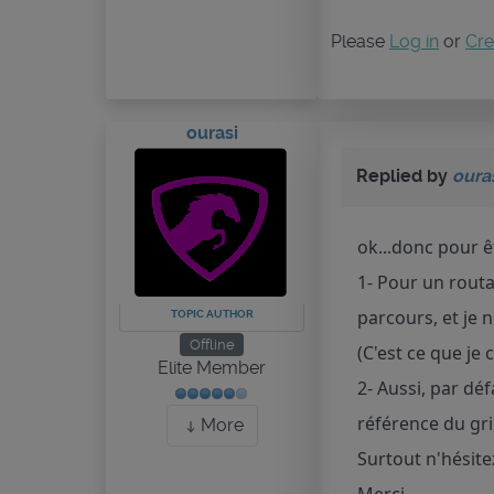
Please
Log in
or
Cre
ourasi
Replied by
oura
ok...donc pour ê
1- Pour un routa
parcours, et je 
TOPIC AUTHOR
Offline
(C'est ce que je
Elite Member
2- Aussi, par dé
référence du gri
More
Surtout n'hésite