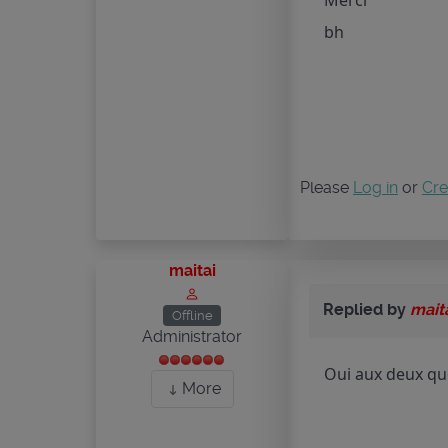
Merci
bh
Please
Log in
or
Cre
maitai
Replied by
mait
Offline
Administrator
Oui aux deux qu
More