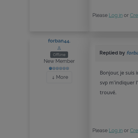
Please
Log in
or
Cre
forban44.
Replied by
forb
Offline
New Member
Bonjour, je suis
More
svp m'indiquer l
trouvé.
Please
Log in
or
Cre