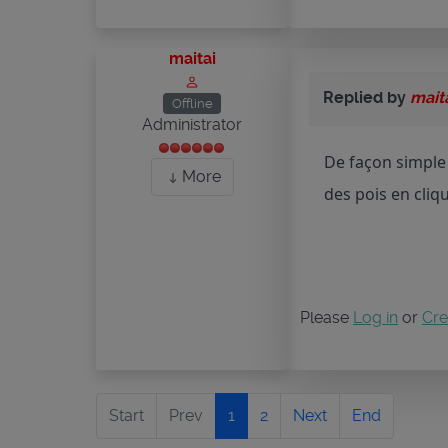
maitai
Replied by
mait
Offline
Administrator
De façon simple 
More
des pois en cliq
Please
Log in
or
Cre
Start
Prev
1
2
Next
End