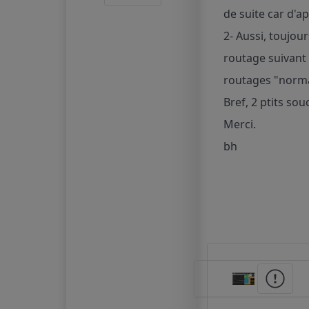
de suite car d'a
2- Aussi, toujou
routage suivant
routages "normau
Bref, 2 ptits souc
Merci.
bh