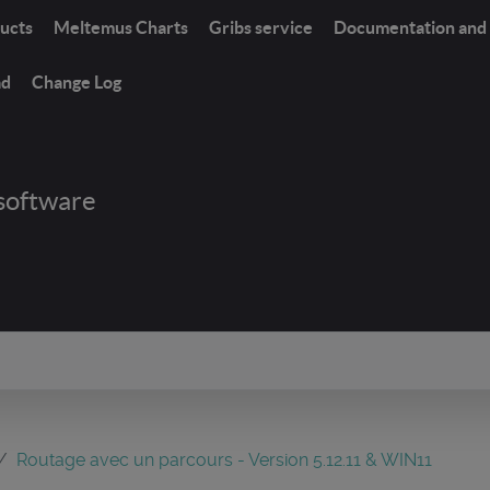
ucts
Meltemus Charts
Gribs service
Documentation and 
ad
Change Log
software
Routage avec un parcours - Version 5.12.11 & WIN11