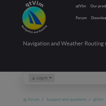
qtVlm
Our prod
Forum
Downlo
Navigation and Weather Routing 
Log in
Forum
Support and questions
qtVlm