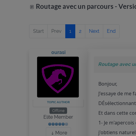
Routage avec un parcours - Vers
Start
Prev
1
2
Next
End
ourasi
Routage avec un
Bonjour,
J'essaye de me fa
DÉsélectionnant l
TOPIC AUTHOR
Offline
Et dans cette con
Elite Member
1- Je m'apercois
j'obtiens natur
More