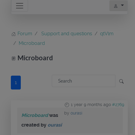
Forum
Support and questions
qtVlm
Microboard
Microboard
1
1 year 9 months ago
#2769
by
ourasi
Microboard
was
created by
ourasi