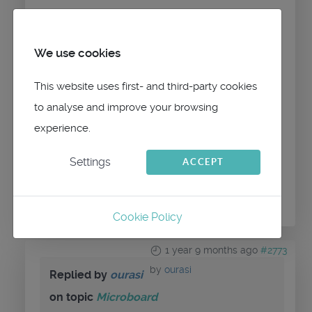
carte est orienté nord en haut, sinon ca
ferait bizarre d'avoir le nord à l'Ouest.
We use cookies
Si on veut c'est toute la carte qui peut
pivoter (en mode "COG en haut")
This website uses first- and third-party cookies
to analyse and improve your browsing
experience.
Settings
ACCEPT
Please
Log in
or
Create an account
to join the
conversation.
Cookie Policy
1 year 9 months ago
#2773
by
ourasi
Replied by
ourasi
on topic
Microboard