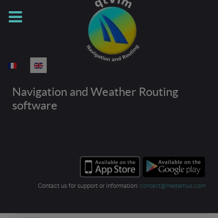
Select your language
Navigation and Weather Routing
software
Contact us for support or information:
contact@meltemus.com