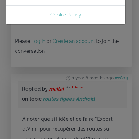
Je decouvre depuis peu les routes figes ...
Cookie Policy
Please
Log in
or
Create an account
to join the
conversation.
1 year 8 months ago
#2809
by
maitai
Replied by
maitai
on topic
routes figées Android
A noter que si l'idée et de faire "Export
qtVlm" pour récupérer des routes sur
une autre installation de qtVlm, alors