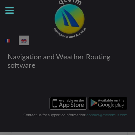
Select your language
Navigation and Weather Routing
software
Contact us for support or information:
contact@meltemus.com