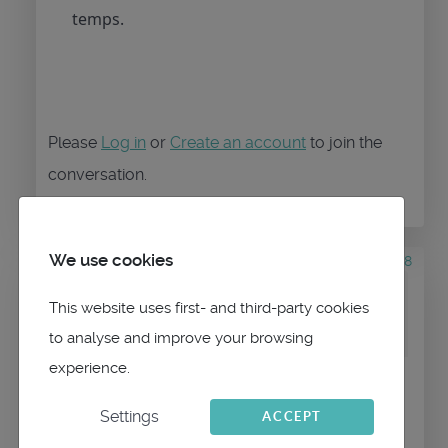
temps.
Please
Log in
or
Create an account
to join the
conversation.
We use cookies
1 year 8 months ago
#2808
by
francoisX
Replied by
This website uses first- and third-party cookies
francoisX
on topic
routes figées Android
to analyse and improve your browsing
experience.
Bonjour,
Settings
ACCEPT
Version 5.12.12-p1