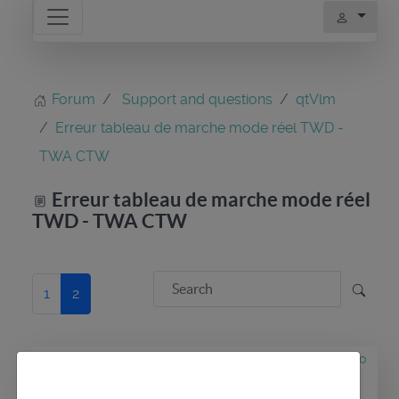
Forum
Support and questions
qtVlm
Erreur tableau de marche mode réel TWD -
TWA CTW
Erreur tableau de marche mode réel
TWD - TWA CTW
1
2
1 year 8 months ago
#2860
by
maitai
Replied by
maitai