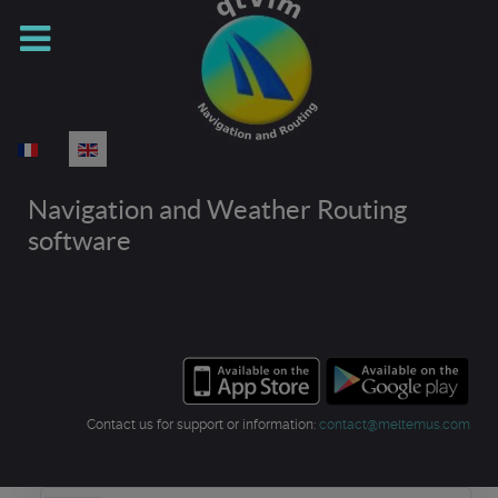
Select your language
Navigation and Weather Routing
software
Contact us for support or information:
contact@meltemus.com