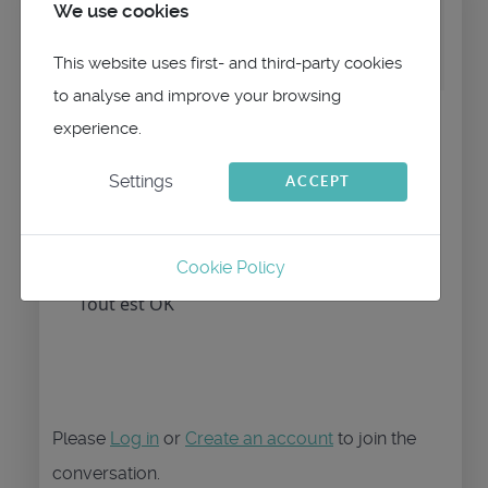
We use cookies
on topic
Erreur tableau de marche mode
réel TWD - TWA CTW
This website uses first- and third-party cookies
to analyse and improve your browsing
C'est vert donc tribord amure donc c'est
experience.
TWD-TWA
Settings
ACCEPT
Si on prend la 1ere ligne ca donne 315.41
- 156.74 = 158.67, la valeur que l'on
retrouve dans CTW et COG
Cookie Policy
Tout est OK
Please
Log in
or
Create an account
to join the
conversation.