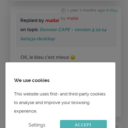
1 year 7 months ago
#2894
by
maitai
Replied by
maitai
on topic
Donnée CAPE - version 5.12.14
beta3a desktop
OK, le bleu c'est mieux
We use cookies
Please
Log in
or
Create an account
to join the
This website uses first- and third-party cookies
conversation.
to analyse and improve your browsing
experience.
Settings
ACCEPT
1 year 7 months ago
#2895