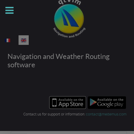
Select your language
Navigation and Weather Routing
software
Contact us for support or information:
contact@meltemus.com