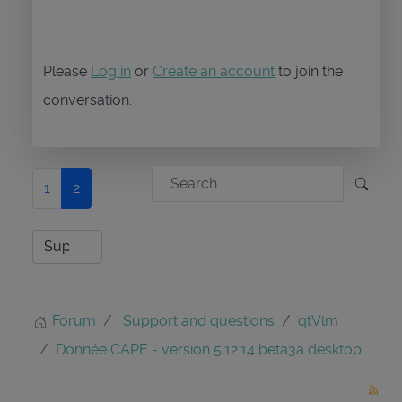
Please
Log in
or
Create an account
to join the
conversation.
1
2
Forum
Support and questions
qtVlm
Donnée CAPE - version 5.12.14 beta3a desktop