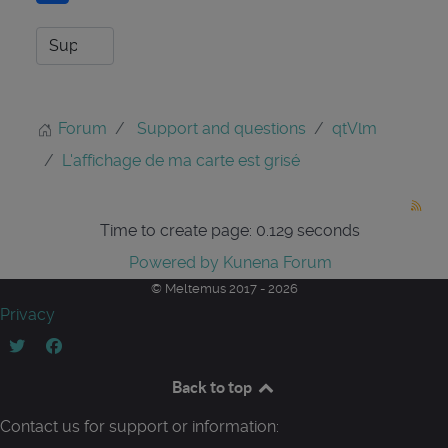
Forum
Support and questions
qtVlm
L'affichage de ma carte est grisé
Time to create page: 0.129 seconds
Powered by
Kunena Forum
© Meltemus 2017 - 2026
Privacy
Back to top
Contact us for support or information: