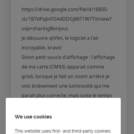
https://drive.google.com/file/d/16B35-
sLr1B7dPqInFOA4DDGj86T1W7TX/view?
usp=sharingBonjour,
Je découvre qtVlm, le logiciel a l'air
incroyable, bravo!
Sinon petit soucis d'affichage : l'affichage
de ma carte (CM93) apparait comme
grisé, lorsque je fait un zoom arrière je
vois brièvement une luminosité qui me
parait plus correcte, mais juste le temps
du chargement puis le calque gris revient
immédiatement.
We use cookies
J'ai cherché sur le net mais je ne trouve
This website uses first- and third-party cookies
pas de cas similaire.