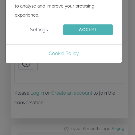
to analyse and improve your browsing
D'avance merci pour votre aide!
experience.
Settings
ACCEPT
Cookie Policy
Please
Log in
or
Create an account
to join the
conversation.
1 year 6 months ago
#2909