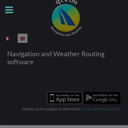
Select your language
Navigation and Weather Routing
software
Contact us for support or information:
contact@meltemus.com