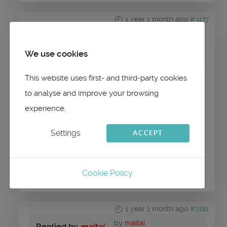
1 year 1 month ago
#3177
by
SKRAW
Replied by
SKRAW
We use cookies
on topic
Format saildef sailselect
This website uses first- and third-party cookies
Histoire de copier coller, C'est-à-dire ?
to analyse and improve your browsing
experience.
Settings
ACCEPT
Please
Log in
or
Create an account
to join the
conversation.
Cookie Policy
1 year 1 month ago
#3181
by
maitai
Replied by
maitai