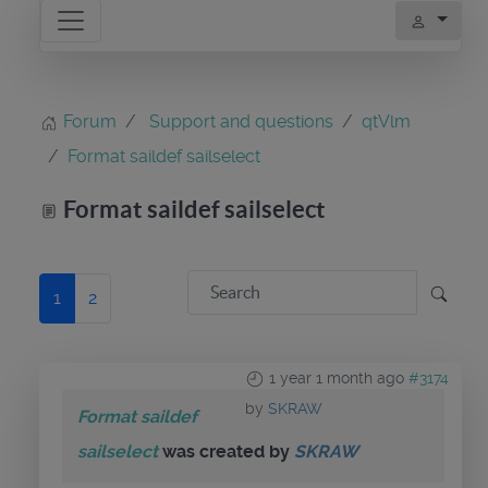
Forum
Support and questions
qtVlm
Format saildef sailselect
Format saildef sailselect
1
2
1 year 1 month ago
#3174
by
SKRAW
Format saildef
sailselect
was created by
SKRAW