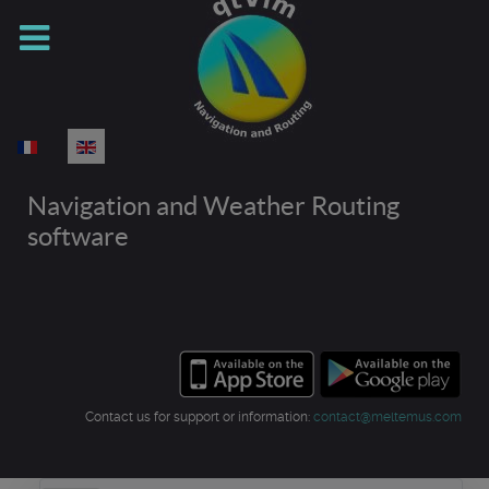
Select your language
Navigation and Weather Routing
software
Contact us for support or information:
contact@meltemus.com