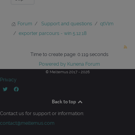
Forum
Support and questions
qtVlm
exporter parcours - win 5.12.18
Time to create page: 0.119 seconds
Powered by
Kunena Forum
© Meltemus 2017 - 2026
Privacy
Back to top
Contact us for support or information:
contact@meltemus.com