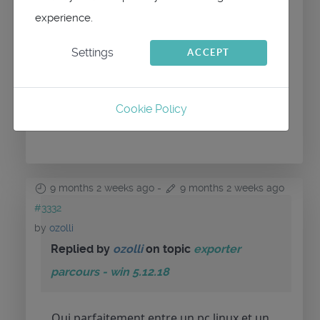
fonctionne ?
experience.
Settings
ACCEPT
Please
Log in
or
Create an account
to join the
Cookie Policy
conversation.
9 months 2 weeks ago
-
9 months 2 weeks ago
#3332
by
ozolli
Replied by
ozolli
on topic
exporter
parcours - win 5.12.18
Oui parfaitement entre un pc linux et un