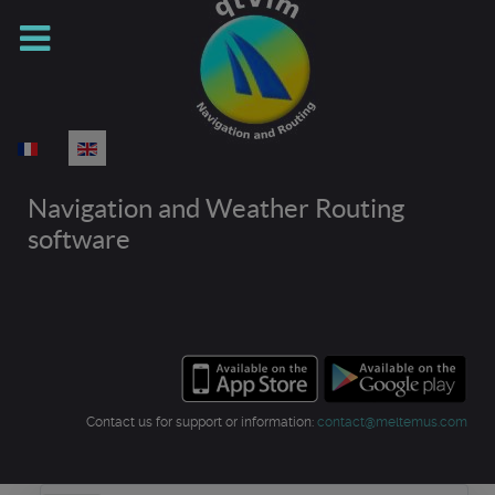
Select your language
Navigation and Weather Routing
software
Contact us for support or information:
contact@meltemus.com