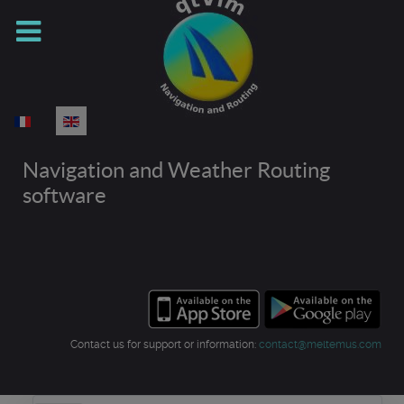
Select your language
Navigation and Weather Routing
software
Contact us for support or information:
contact@meltemus.com