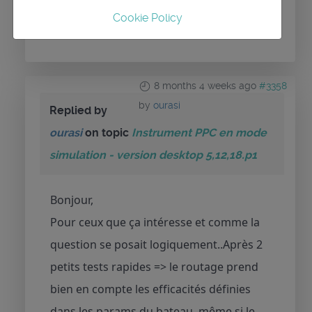
Please
Log in
or
Create an account
to join the
Cookie Policy
conversation.
8 months 4 weeks ago
#3358
by
ourasi
Replied by
ourasi
on topic
Instrument PPC en mode
simulation - version desktop 5,12,18.p1
Bonjour,
Pour ceux que ça intéresse et comme la
question se posait logiquement..Après 2
petits tests rapides => le routage prend
bien en compte les efficacités définies
dans les params du bateau, même si le