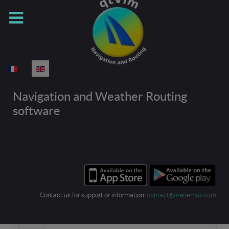
Select your language
Navigation and Weather Routing
software
Contact us for support or information:
contact@meltemus.com