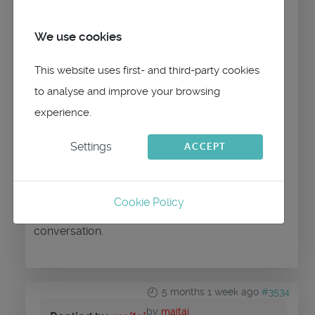
je ne dois pas être le seul vieux dans cette
histoire, fatigué ou pas...
We use cookies
Bref..il semble donc que je n'aurais que
This website uses first- and third-party cookies
mes yeux pour pleurer comme on dit!
to analyse and improve your browsing
Bonne soirée...
experience.
Settings
ACCEPT
Cookie Policy
Please
Log in
or
Create an account
to join the
conversation.
5 months 1 week ago
#3534
by
maitai