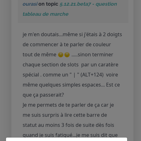
ourasi
on topic
5.12.21.beta7 - question
tableau de marche
je m'en doutais...même si j'étais à 2 doigts
de commencer à te parler de couleur
tout de même
.....sinon terminer
chaque section de slots par un caratère
spécial . comme un " | " (ALT+124) voire
même quelques simples espaces... Est ce
que ça passerait?
Je me permets de te parler de ça car je
me suis surpris à lire cette barre de
statut au moins 3 fois de suite dès fois
quand je suis fatigué...je me suis dit que