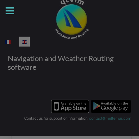
Select your language
Navigation and Weather Routing
software
Contact us for support or information:
contact@meltemus.com