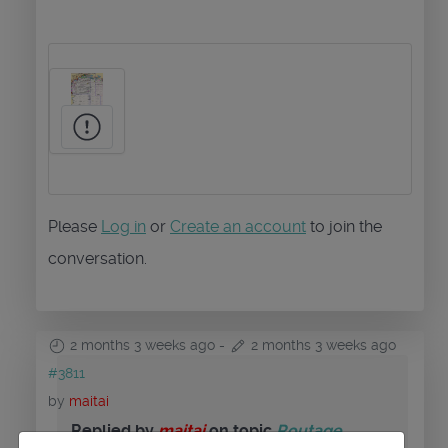
Please
Log in
or
Create an account
to join the
conversation.
2 months 3 weeks ago
-
2 months 3 weeks ago
#3811
by
maitai
Replied by
maitai
on topic
Routage