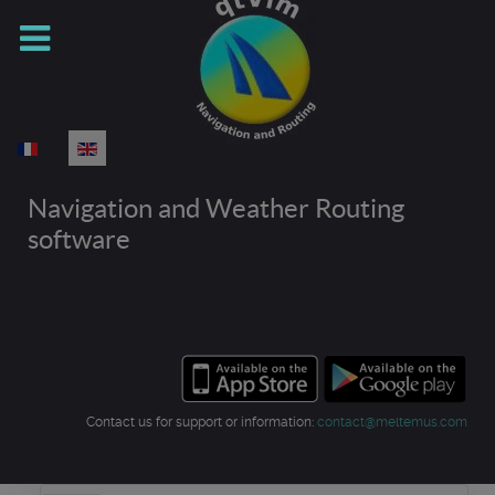
Select your language
Navigation and Weather Routing
software
Contact us for support or information:
contact@meltemus.com