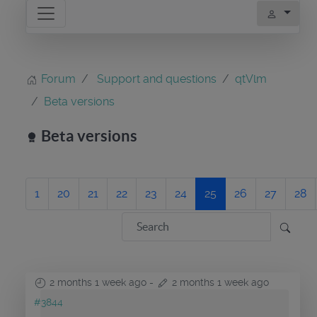
Forum
Support and questions
qtVlm
Beta versions
Beta versions
1
20
21
22
23
24
25
26
27
28
2 months 1 week ago
-
2 months 1 week ago
#3844