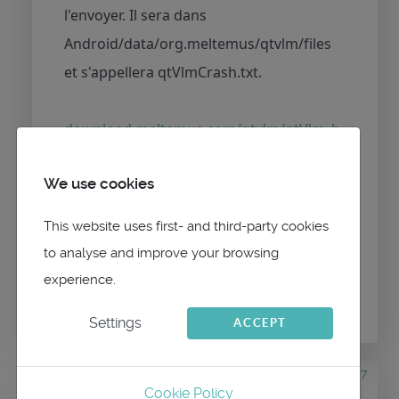
l'envoyer. Il sera dans
Android/data/org.meltemus/qtvlm/files
et s'appellera qtVlmCrash.txt.
download.meltemus.com/qtvlm/qtVlm_b
eta2b.apk
We use cookies
This website uses first- and third-party cookies
to analyse and improve your browsing
Please
Log in
or
Create an account
to join the
experience.
conversation.
Settings
ACCEPT
2 months 6 days ago
#3847
Cookie Policy
by
ourasi