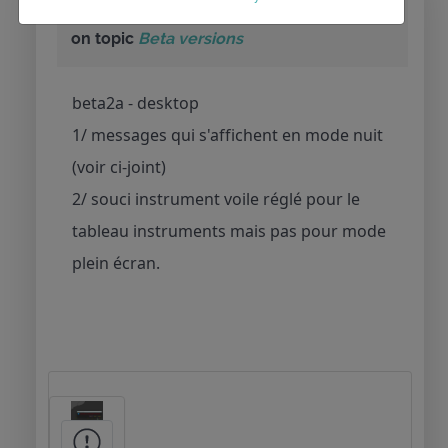
Replied by
ourasi
on topic
Beta versions
beta2a - desktop
1/ messages qui s'affichent en mode nuit
(voir ci-joint)
2/ souci instrument voile réglé pour le
tableau instruments mais pas pour mode
plein écran.