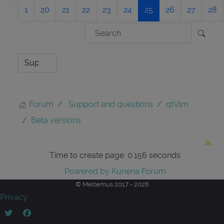
1
20
21
22
23
24
25
26
27
28
Forum
Support and questions
qtVlm
Beta versions
Time to create page: 0.156 seconds
Powered by
Kunena Forum
© Meltemus 2017 - 2026
Privacy