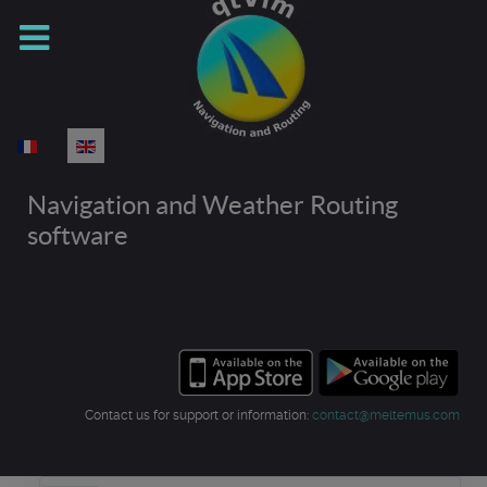
Select your language
Navigation and Weather Routing
software
Contact us for support or information:
contact@meltemus.com