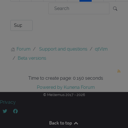
Forum
Support and questions
qtVlm
Beta versions
Time to create page: 0.150 seconds
Powered by
Kunena Forum
© Meltemus 2017 - 2026
Privacy
Back to top