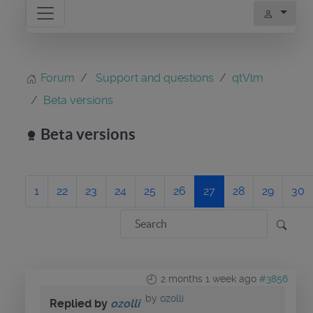
Forum
Support and questions
qtVlm
Beta versions
Beta versions
1
22
23
24
25
26
27
28
29
30
2 months 1 week ago
#3856
by
ozolli
Replied by
ozolli