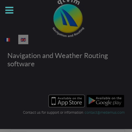
Select your language
Navigation and Weather Routing
software
Contact us for support or information:
contact@meltemus.com