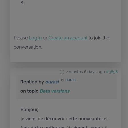
8.
Please
Log in
or
Create an account
to join the
conversation.
2 months 6 days ago
#3858
by
ourasi
Replied by
ourasi
on topic
Beta versions
Bonjour,
Je viens de découvrir cette nouveauté, et
finir de le configurer...Vraiment sympa, il