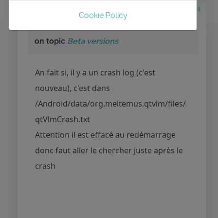
2 months 1 day ago
#3884
Cookie Policy
by
maitai
Replied by
maitai
on topic
Beta versions
An fait si, il y a un crash log (c'est
nouveau), c'est dans
/Android/data/org.meltemus.qtvlm/files/
qtVlmCrash.txt
Attention il est effacé au redémarrage
donc faut aller le chercher juste après le
crash