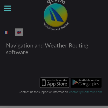
Select your language
Navigation and Weather Routing
software
Contact us for support or information:
contact@meltemus.com