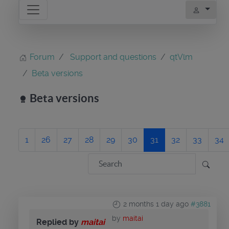
Forum
Support and questions
qtVlm
Beta versions
Beta versions
1
26
27
28
29
30
31
32
33
34
2 months 1 day ago
#3881
by
maitai
Replied by
maitai