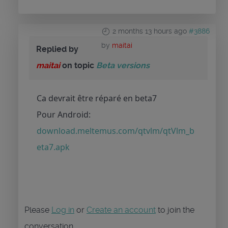
2 months 13 hours ago
#3886
by
maitai
Replied by
maitai
on topic
Beta versions
Ca devrait être réparé en beta7
Pour Android:
download.meltemus.com/qtvlm/qtVlm_b
eta7.apk
Please
Log in
or
Create an account
to join the
conversation.