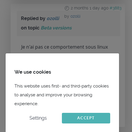
2 months 1 day ago
#3883
by
ozolli
Replied by
ozolli
on topic
Beta versions
Je n'ai pas ce comportement sous linux
mais je l'ai sous android. Par contre pas
de crashlog...
We use cookies
This website uses first- and third-party cookies
to analyse and improve your browsing
Please
Log in
or
Create an account
to join the
experience.
conversation.
Settings
ACCEPT