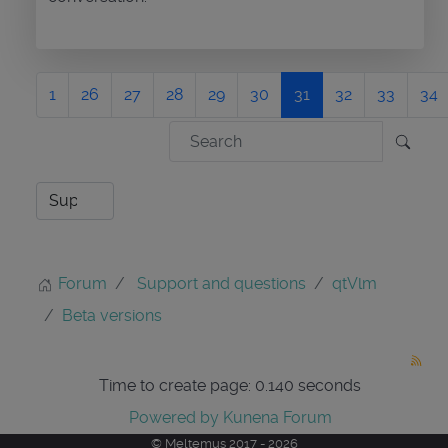
1
26
27
28
29
30
31
32
33
34
Forum
Support and questions
qtVlm
Beta versions
Time to create page: 0.140 seconds
Powered by
Kunena Forum
© Meltemus 2017 - 2026