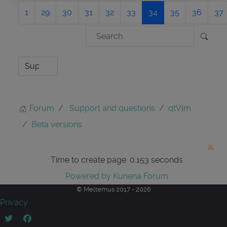
1
29
30
31
32
33
34
35
36
37
Forum
Support and questions
qtVlm
Beta versions
Time to create page: 0.153 seconds
Powered by
Kunena Forum
© Meltemus 2017 - 2026
Privacy