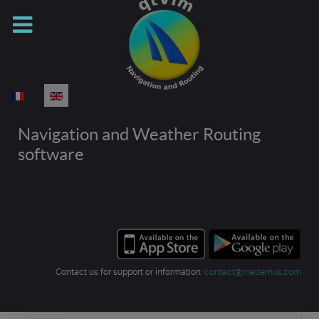
Select your language
Navigation and Weather Routing
software
Contact us for support or information:
contact@meltemus.com