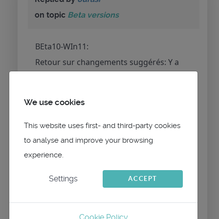
on topic
Beta versions
BEta10-WIn11:
Retour sur changements suggérés: Y a
juste du chevauchement si on active le
niveau de zoom dans l'échelle pour
We use cookies
l'encart de carte. Sans niveau de zoom
tout est ok. (voir-ci-joint)
This website uses first- and third-party cookies
Pour le reste (éclairage et nouveau
to analyse and improve your browsing
experience.
bouton), tout semble ok.
En tout cas merci, déjà pour la validation
Settings
ACCEPT
des suggestions, mais aussi pour la
rapidité.
Cookie Policy