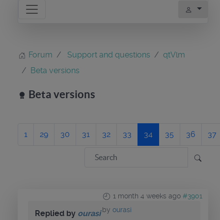
Forum
Support and questions
qtVlm
Beta versions
Beta versions
1
29
30
31
32
33
34
35
36
37
1 month 4 weeks ago
#3901
by
ourasi
Replied by
ourasi