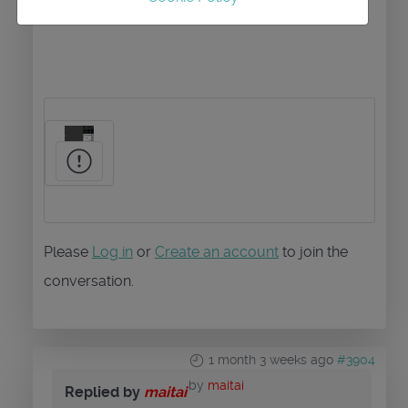
Please
Log in
or
Create an account
to join the
conversation.
1 month 3 weeks ago
#3904
by
maitai
Replied by
maitai