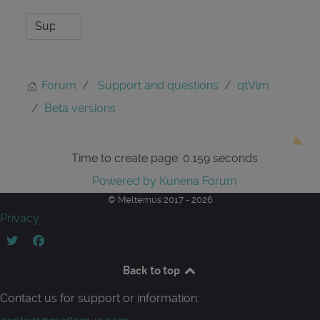
Forum
Support and questions
qtVlm
Beta versions
Time to create page: 0.159 seconds
Powered by
Kunena Forum
© Meltemus 2017 - 2026
Privacy
Back to top
Contact us for support or information: