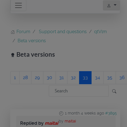
Forum
Support and questions
qtVlm
Beta versions
Beta versions
1
28
29
30
31
32
33
34
35
36
1 month 4 weeks ago
#3895
by
maitai
Replied by
maitai