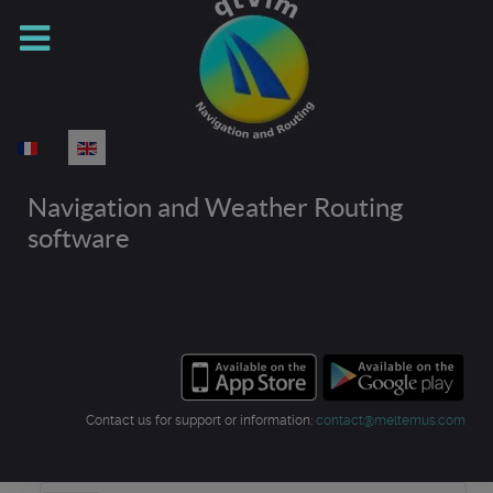
Select your language
Navigation and Weather Routing
software
Contact us for support or information:
contact@meltemus.com