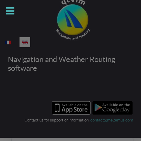
Select your language
Navigation and Weather Routing
software
Contact us for support or information:
contact@meltemus.com