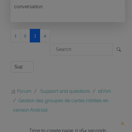
conversation.
1
2
3
4
Forum
Support and questions
qtVlm
Gestion des groupes de cartes mbtiles en
version Android
Time to create page: 0.164 seconds