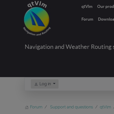
qtVlm
Our prod
Forum
Downlo
Navigation and Weather Routing 
Log in
Forum
Support and questions
qtVlm