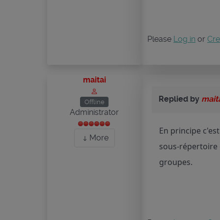
Please
Log in
or
Cre
maitai
Replied by
mait
Offline
Administrator
En principe c'es
More
sous-répertoire
groupes.