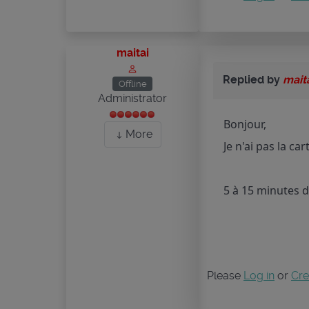
maitai
Replied by
mait
Offline
Administrator
Bonjour,
More
Je n'ai pas la ca
5 à 15 minutes d
Please
Log in
or
Cre