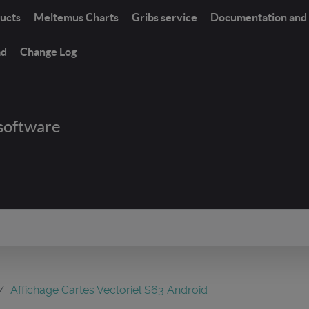
ucts
Meltemus Charts
Gribs service
Documentation and 
ad
Change Log
software
Affichage Cartes Vectoriel S63 Android