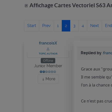
Affichage Cartes Vectoriel S63 A
Start
Prev
1
2
3
4
Next
En
francoisX
Replied by
fran
TOPIC AUTHOR
Offline
Junior Member
Grace aux "group
Il me semble qu'
More
l'on à la chance
Ce n'est pas cru