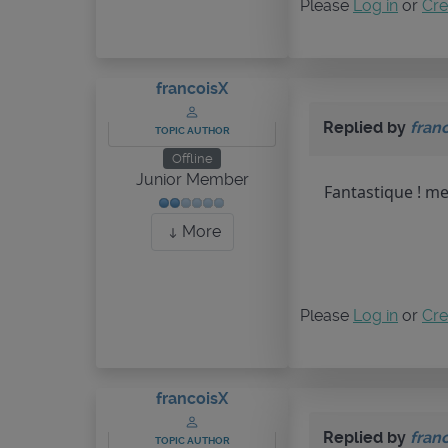
Please
Log in
or
Cre
francoisX
Replied by
fran
TOPIC AUTHOR
Offline
Junior Member
Fantastique ! me
More
Please
Log in
or
Cre
francoisX
Replied by
fran
TOPIC AUTHOR